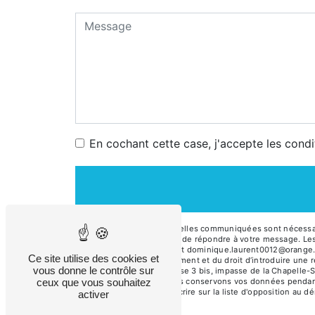
En cochant cette case, j'accepte les condi
** Les données personnelles communiquées sont nécessaire
traitants dans le seul but de répondre à votre message. 
Christophe, 56100 Lorient dominique.laurent0012@orange.fr. V
Ce site utilise des cookies et
consentement à tout moment et du droit d’introduire une r
vous donne le contrôle sur
par voie postale à l'adresse 3 bis, impasse de la Chapelle-
ceux que vous souhaitez
vous être demandé. Nous conservons vos données pendant la
avez le droit de vous inscrire sur la liste d'opposition au
activer