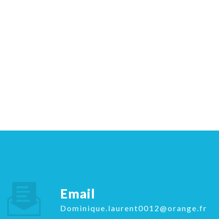
Email
dominique.laurent0012@orange.fr