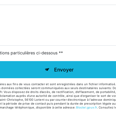
tions particulières ci-dessous **
Envoyer
s aux fins de vous contacter et sont enregistrées dans un fichier informatisé
Les données collectées seront communiquées aux seuls destinataires suivants: 
ous disposez de droits d’accès, de rectification, d’effacement, de portabilité, d
éclamation auprès d’une autorité de contrôle, ainsi que d’organiser le sort de
Saint-Christophe, 56100 Lorient ou par courrier électronique à l'adresse dominiqu
 période de prise de contact puis pendant la durée de prescription légale aux
 démarchage téléphonique, disponible à cette adresse:
Bloctel.gouv.fr
. Consultez l